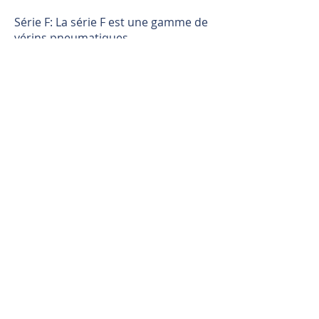
Série F: La série F est une gamme de
vérins pneumatiques
interchangeables NFPA non rotative
qui fournit la solution aux
applications spécifiques où la
rotation du piston n'est pas
acceptable.