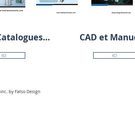
Catalogues...
CAD et Manu
ICI
ICI
inc. by Fatso Design