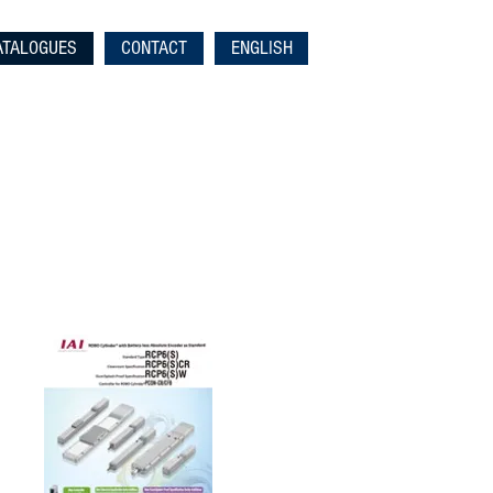
ATALOGUES
CONTACT
ENGLISH
450-449-4866